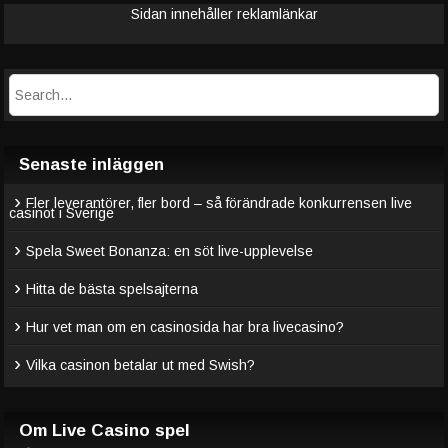
Sidan innehåller reklamlänkar
Senaste inläggen
Fler leverantörer, fler bord – så förändrade konkurrensen live
casinot i Sverige
Spela Sweet Bonanza: en söt live-upplevelse
Hitta de bästa spelsajterna
Hur vet man om en casinosida har bra livecasino?
Vilka casinon betalar ut med Swish?
Om Live Casino spel