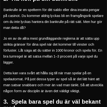
Bankrulle är en spelterm för ditt saldo eller dina insatta pengar
på casinot. Du kommer aldrig lyckas bli en framgångsrik spelare
om du inte lyckas hantera din bankrulle på rätt sätt. Men hur gör
man detta då?
Jo en av de allra mest grundläggande reglerna är att sätta upp
strikta gränser för dina spel när det kommer till vinster och
förluster. Låt säga att du sätter in 1000 kronor och spela för. En
bra tumregel är att satsa mellan 1–3 procent på varje spel du
lägger.
Detta kan vara svårt att hålla sig till när man spelar på en
spelautomat. På just dessa typer av spel så är det lätt hänt att
man satsar snabbare och mer än vad man tänkt. Så att utveckla
någon form av disciplin är även det väldigt viktigt.
3. Spela bara spel du är väl bekant