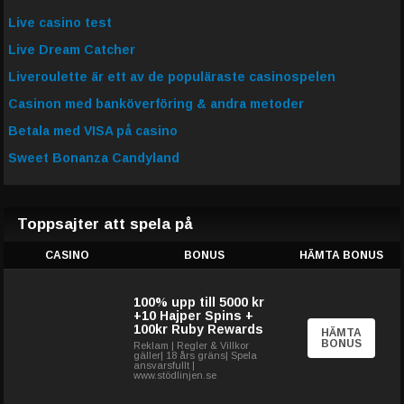
Live casino test
Live Dream Catcher
Liveroulette är ett av de populäraste casinospelen
Casinon med banköverföring & andra metoder
Betala med VISA på casino
Sweet Bonanza Candyland
Toppsajter att spela på
CASINO
BONUS
HÄMTA BONUS
100% upp till 5000 kr
+10 Hajper Spins +
100kr Ruby Rewards
HÄMTA
BONUS
Reklam | Regler & Villkor
gäller| 18 års gräns| Spela
ansvarsfullt |
www.stödlinjen.se