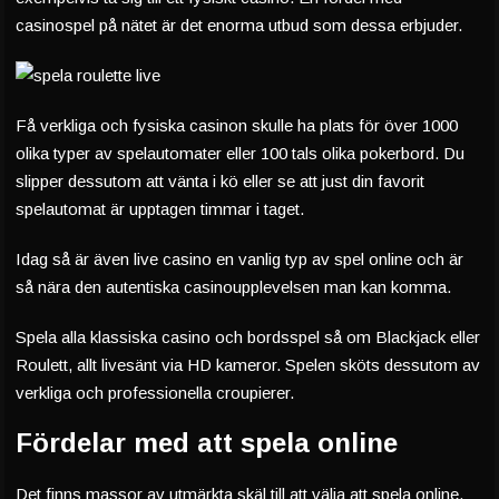
casinospel på nätet är det enorma utbud som dessa erbjuder.
Få verkliga och fysiska casinon skulle ha plats för över 1000
olika typer av spelautomater eller 100 tals olika pokerbord. Du
slipper dessutom att vänta i kö eller se att just din favorit
spelautomat är upptagen timmar i taget.
Idag så är även live casino en vanlig typ av spel online och är
så nära den autentiska casinoupplevelsen man kan komma.
Spela alla klassiska casino och bordsspel så om Blackjack eller
Roulett, allt livesänt via HD kameror. Spelen sköts dessutom av
verkliga och professionella croupierer.
Fördelar med att spela online
Det finns massor av utmärkta skäl till att välja att spela online.