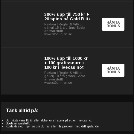
300% upp till 750 kr +
20 spins på Gold Blitz
HÄMTA
Reklam | Regler & Villkor
BONUS
gäller| 18 års gräns| Spela
ansvarsfullt |
www.stödlinjen.se
100% upp till 1000 kr
+ 100 gratissnurr +
100 kr i livecasinot
HÄMTA
BONUS
Reklam | Regler & Villkor
gäller| 18 års gräns| Spela
ansvarsfullt |
www.stödlinjen.se
Tänk alltid på:
Du måste vara 18 år eller äldre för att spela på ett online casino.
Spela ansvarsfullt.
Kontakta
stödlinjen.se
om du har eller får problem med ditt spelande.