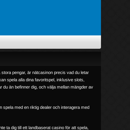
 stora pengar, är nätcasinon precis vad du letar
an spela alla dina favoritspel, inklusive slots,
ar du än befinner dig, och välja mellan mängder av
 spela med en riktig dealer och interagera med
ta dig till ett landbaserat casino för att spela,