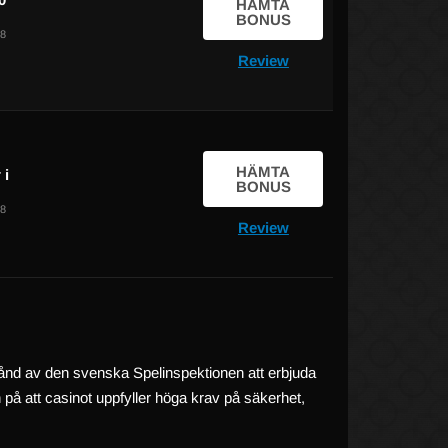
HÄMTA
BONUS
18
Review
+
HÄMTA
 i
BONUS
18
Review
tånd av den svenska Spelinspektionen att erbjuda
n på att casinot uppfyller höga krav på säkerhet,