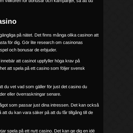
nom villkoren för bonusar och kampanjer, så att du
asino
lgängliga på nätet. Det finns många olika casinon att
bästa för dig. Gör lite research om casinonas
 spel och bonusar de erbjuder.
 innebär att casinot uppfyller höga krav på
ghet att spela på ett casino som följer svensk
tt du vet vad som gäller för just det casino du
ader eller överraskningar senare.
a något som passar just dina intressen. Det kan också
att du kan vara säker på att du får tillgång till de
r spela på ett nytt casino. Det kan ge dig en idé