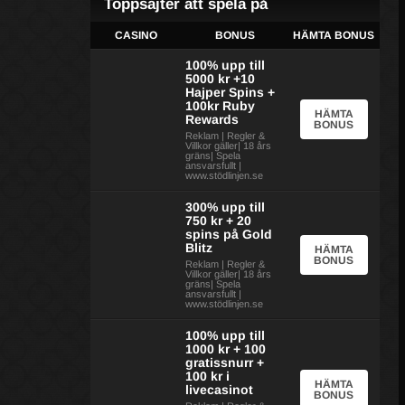
Toppsajter att spela på
CASINO
BONUS
HÄMTA BONUS
100% upp till
5000 kr +10
Hajper Spins +
100kr Ruby
HÄMTA
Rewards
BONUS
Reklam | Regler &
Villkor gäller| 18 års
gräns| Spela
ansvarsfullt |
www.stödlinjen.se
300% upp till
750 kr + 20
spins på Gold
Blitz
HÄMTA
BONUS
Reklam | Regler &
Villkor gäller| 18 års
gräns| Spela
ansvarsfullt |
www.stödlinjen.se
100% upp till
1000 kr + 100
gratissnurr +
100 kr i
HÄMTA
livecasinot
BONUS