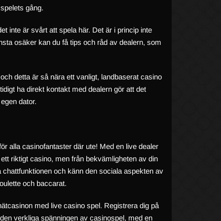
 spelets gång.
 inte är svårt att spela här. Det är i princip inte
insta osäker kan du få tips och råd av dealern, som
 och detta är så nära ett vanligt, landbaserat casino
tidigt ha direkt kontakt med dealern gör att det
 egen dator.
r alla casinofantaster där ute! Med en live dealer
ett riktigt casino, men från bekvämligheten av din
ia chattfunktionen och känn den sociala aspekten av
oulette och baccarat.
ta nätcasinon med live casino spel. Registrera dig på
 den verkliga spänningen av casinospel, med en