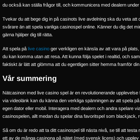
du också kan ställa frågor till, och kommunicera med dealern under
Tvekar du att bege dig in på casinots live avdelning ska du veta att det
svårare än att spela vanliga casinospel online. Känner du dig det m
gärna hjälper dig till rätta.
Att spela på
live casino
ger verkligen en känsla av att vara på plats,
du kan komma utan att resa. Att kunna följa spelet i realtid, och sam
faktiskt är lätt att glömma att du egentligen sitter hemma framför din
Vår summering
Nätcasinon med live casino spel är en revolutionerande upplevelse fö
via videolänk kan du känna den verkliga spänningen av att spela på 
egen dator eller mobil. Interagera med dealern och andra spelare v
casinospelen, allt medan du spelar dina favoritspel som blackjack, r
Så om du är redo att ta ditt casinospel till nästa nivå, se till att tes
ett av de många casinona på nätet (med svensk licens) och upplev