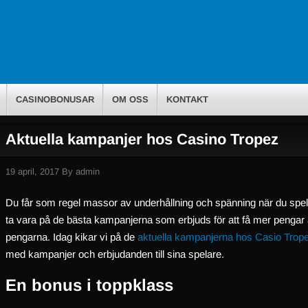
CASINOBONUSAR
OM OSS
KONTAKT
Aktuella kampanjer hos Casino Tropez
19 april, 2017
By
admin
Du får som regel massor av underhållning och spänning när du spelar 
ta vara på de bästa kampanjerna som erbjuds för att få mer pengar 
pengarna. Idag kikar vi på de
aktuella kampanjerna hos Casio Trop
med kampanjer och erbjudanden till sina spelare.
En bonus i toppklass