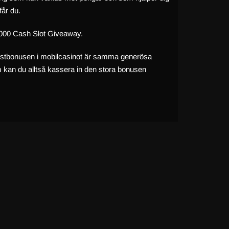
får du.
000 Cash Slot Giveaway.
mstbonusen i mobilcasinot är samma generösa
m kan du alltså kassera in den stora bonusen