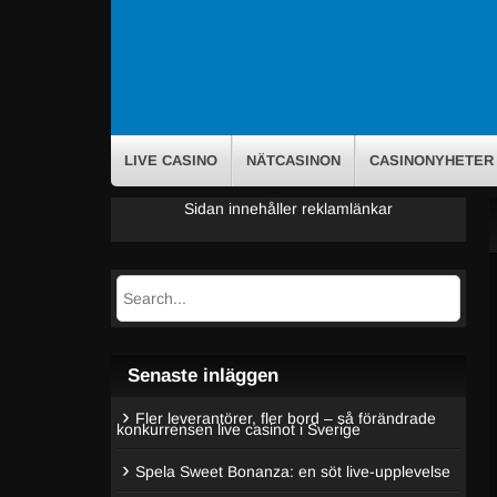
LIVE CASINO
NÄTCASINON
CASINONYHETER
Sidan innehåller reklamlänkar
Senaste inläggen
Fler leverantörer, fler bord – så förändrade
konkurrensen live casinot i Sverige
Spela Sweet Bonanza: en söt live-upplevelse