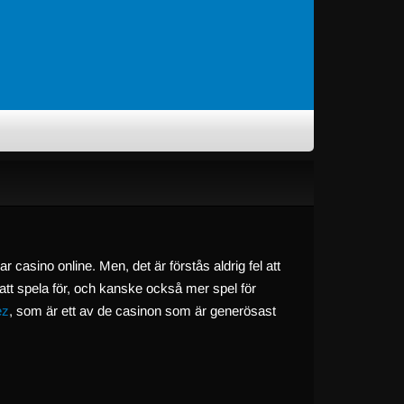
casino online. Men, det är förstås aldrig fel att
att spela för, och kanske också mer spel för
ez
, som är ett av de casinon som är generösast