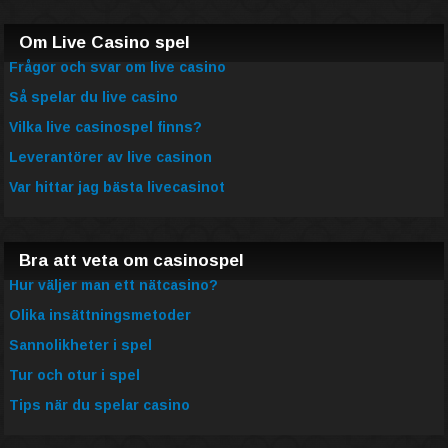
Om Live Casino spel
Frågor och svar om live casino
Så spelar du live casino
Vilka live casinospel finns?
Leverantörer av live casinon
Var hittar jag bästa livecasinot
Bra att veta om casinospel
Hur väljer man ett nätcasino?
Olika insättningsmetoder
Sannolikheter i spel
Tur och otur i spel
Tips när du spelar casino