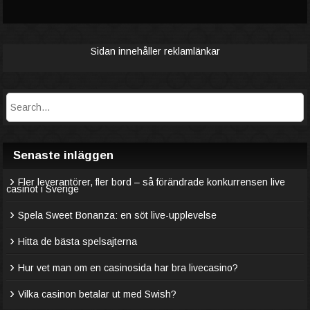
Sidan innehåller reklamlänkar
Senaste inläggen
Fler leverantörer, fler bord – så förändrade konkurrensen live
casinot i Sverige
Spela Sweet Bonanza: en söt live-upplevelse
Hitta de bästa spelsajterna
Hur vet man om en casinosida har bra livecasino?
Vilka casinon betalar ut med Swish?