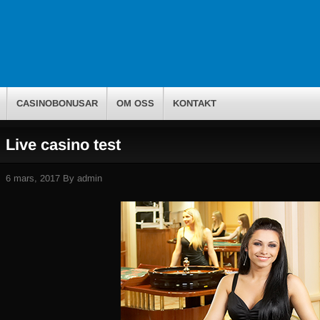
CASINOBONUSAR
OM OSS
KONTAKT
Live casino test
6 mars, 2017
By
admin