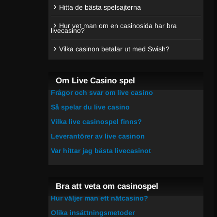
Hitta de bästa spelsajterna
Hur vet man om en casinosida har bra
livecasino?
Vilka casinon betalar ut med Swish?
Om Live Casino spel
Frågor och svar om live casino
Så spelar du live casino
Vilka live casinospel finns?
Leverantörer av live casinon
Var hittar jag bästa livecasinot
Bra att veta om casinospel
Hur väljer man ett nätcasino?
Olika insättningsmetoder