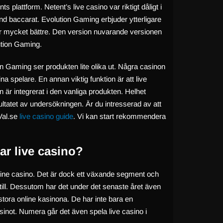
plattform. Netent’s live casino var riktigt dåligt i
 and baccarat. Evolution Gaming erbjuder ytterligare
r mycket bättre. Den version nuvarande versionen
lution Gaming.
ion Gaming ser produkten lite olika ut. Några casinon
ina spelare. En annan viktig funktion är att live
n är integrerat i den vanliga produkten. Helhet
ultatet av undersökningen. Är du intresserad av att
oVal.se
live casino guide
. Vi kan start rekommendera
ar live casino?
online casino. Det är dock ett växande segment och
r till. Dessutom har det under det senaste året även
stora online kasinona. De har inte bara en
sinot. Numera går det även spela live casino i