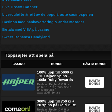
Live Dream Catcher
Liveroulette är ett av de populäraste casinospelen
Casinon med banköverföring & andra metoder
Betala med VISA på casino
Sweet Bonanza Candyland
Toppsajter att spela på
CASINO
BONUS
HÄMTA BONUS
100% upp till 5000 kr
+10 Hajper Spins +
100kr Ruby Rewards
HÄMTA
BONUS
Reklam | Regler & Villkor
gäller| 18 års gräns| Spela
ansvarsfullt |
www.stödlinjen.se
300% upp till 750 kr +
20 spins på Gold Blitz
HÄMTA
Reklam | Regler & Villkor
BONUS