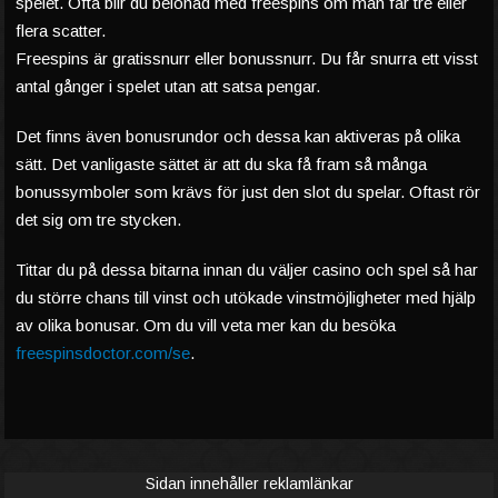
spelet. Ofta blir du belönad med freespins om man får tre eller
flera scatter.
Freespins är gratissnurr eller bonussnurr. Du får snurra ett visst
antal gånger i spelet utan att satsa pengar.
Det finns även bonusrundor och dessa kan aktiveras på olika
sätt. Det vanligaste sättet är att du ska få fram så många
bonussymboler som krävs för just den slot du spelar. Oftast rör
det sig om tre stycken.
Tittar du på dessa bitarna innan du väljer casino och spel så har
du större chans till vinst och utökade vinstmöjligheter med hjälp
av olika bonusar. Om du vill veta mer kan du besöka
freespinsdoctor.com/se
.
Sidan innehåller reklamlänkar