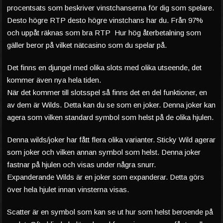
procentsats som beskriver vinstchanserna för dig som spelare.
Desto högre RTP desto högre vinstchans har du. Från 97%
och uppåt räknas som bra RTP Hur hög återbetalning som
gäller beror på vilket nätcasino som du spelar på.
Det finns en djungel med olika slots med olika utseende, det
kommer även nya hela tiden.
När det kommer till slotsspel så finns det en del funktioner, en
av dem är Wilds. Detta kan du se som en joker. Denna joker kan
agera som vilken standard symbol som helst på de olika hjulen.
Denna wilds/joker har fått flera olika varianter. Sticky Wild agerar
som joker och vilken annan symbol som helst. Denna joker
fastnar på hjulen och visas under några snurr.
Expanderande Wilds är en joker som expanderar. Detta görs
över hela hjulet innan vinsterna visas.
Scatter är en symbol som kan se ut hur som helst beroende på