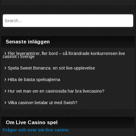
Senaste inläggen
Fler leverantörer, fler bord – så förändrade konkurrensen live
casinot i Sverige
Spela Sweet Bonanza: en söt live-upplevelse
Hitta de bästa spelsajterna
Hur vet man om en casinosida har bra livecasino?
Vilka casinon betalar ut med Swish?
Om Live Casino spel
Frågor och svar om live casino