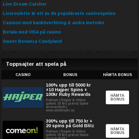
Live Dream Catcher
Liveroulette är ett av de populäraste casinospelen
Casinon med banköverföring & andra metoder
Betala med VISA på casino
Sweet Bonanza Candyland
Toppsajter att spela på
CASINO
BONUS
HÄMTA BONUS
100% upp till 5000 kr
+10 Hajper Spins +
100kr Ruby Rewards
HÄMTA
BONUS
Reklam | Regler & Villkor
gäller| 18 års gräns| Spela
ansvarsfullt |
www.stödlinjen.se
300% upp till 750 kr +
20 spins på Gold Blitz
HÄMTA
Reklam | Regler & Villkor
BONUS
gäller| 18 års gräns| Spela
ansvarsfullt |