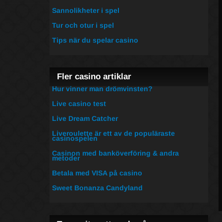
Sannolikheter i spel
Tur och otur i spel
Tips när du spelar casino
Fler casino artiklar
Hur vinner man drömvinsten?
Live casino test
Live Dream Catcher
Liveroulette är ett av de populäraste
casinospelen
Casinon med banköverföring & andra
metoder
Betala med VISA på casino
Sweet Bonanza Candyland