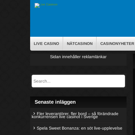
LIVE CASINO
NÄTCASINON
CASINONYHETER
Sidan innehåller reklamlänkar
Senaste inläggen
Fler leverantörer, fler bord – så förändrade
konkurrensen live casinot i Sverige
Spela Sweet Bonanza: en söt live-upplevelse