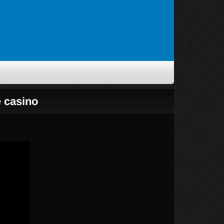
e casino