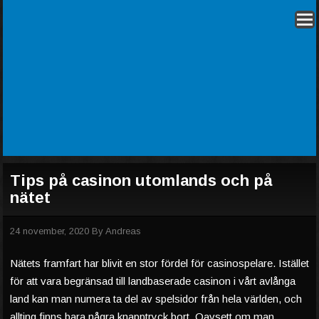
Tips på casinon utomlands och på
nätet
24 november, 2020
By
Andreas
Nätets framfart har blivit en stor fördel för casinospelare. Istället
för att vara begränsad till landbaserade casinon i vårt avlånga
land kan man numera ta del av spelsidor från hela världen, och
allting finns bara några knapptryck bort. Oavsett om man