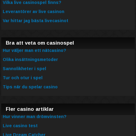
Vilka live casinospel finns?
Leverantörer av live casinon
Var hittar jag bästa livecasinot
Bra att veta om casinospel
Hur väljer man ett nätcasino?
Olika insättningsmetoder
Sannolikheter i spel
Tur och otur i spel
Tips när du spelar casino
Fler casino artiklar
Hur vinner man drömvinsten?
Live casino test
Live Dream Catcher