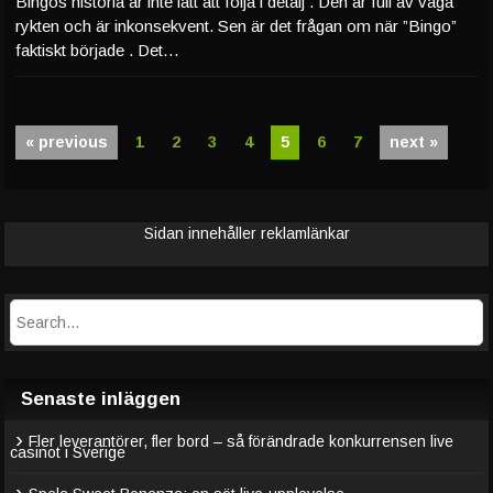
Bingos historia är inte lätt att följa i detalj . Den är full av vaga
rykten och är inkonsekvent. Sen är det frågan om när ”Bingo”
faktiskt började . Det…
« previous
1
2
3
4
5
6
7
next »
Sidan innehåller reklamlänkar
Senaste inläggen
Fler leverantörer, fler bord – så förändrade konkurrensen live
casinot i Sverige