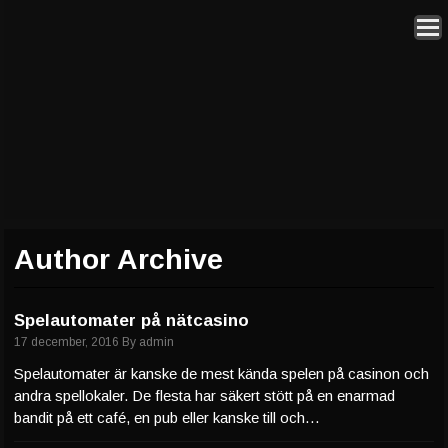
Author Archive
Spelautomater på nätcasino
17 december, 2016
By
admin
Spelautomater är kanske de mest kända spelen på casinon och
andra spellokaler. De flesta har säkert stött på en enarmad
bandit på ett café, en pub eller kanske till och…